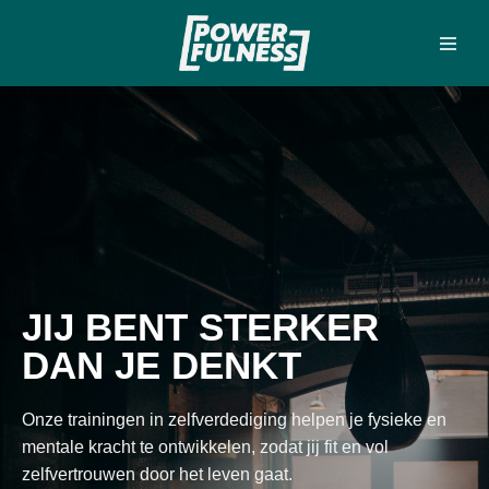
Meteen
naar
de
inhoud
JIJ BENT STERKER
DAN JE DENKT
Onze trainingen in zelfverdediging helpen je fysieke en
mentale kracht te ontwikkelen, zodat jij fit en vol
zelfvertrouwen door het leven gaat.