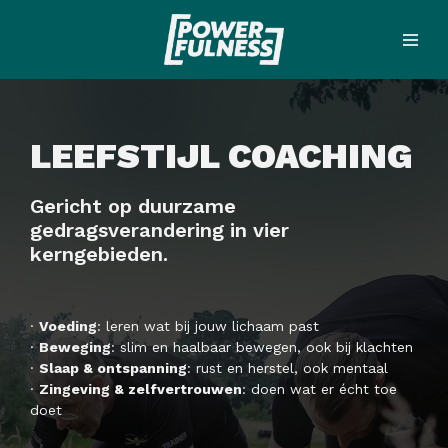
Meteen
naar
de
inhoud
LEEFSTIJL COACHING
Gericht op duurzame
gedragsverandering in vier
kerngebieden.
·
Voeding
: leren wat bij jouw lichaam past
·
Beweging
: slim en haalbaar bewegen, ook bij klachten
·
Slaap & ontspanning
: rust en herstel, ook mentaal
·
Zingeving & zelfvertrouwen
: doen wat er écht toe
doet