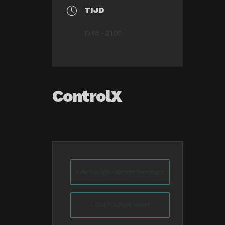
TIJD
19:45 - 21:00
ControlX
+ Aan Google Kalender toevoegen
+ iCal / Outlook export